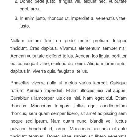
Donec pede justo, fringilla vel, aliquet nec, vulputate
eget, arcu.
In enim justo, rhoncus ut, imperdiet a, venenatis vitae,
justo.
Nullam dictum felis eu pede mollis pretium. Integer
tincidunt. Cras dapibus. Vivamus elementum semper nisi.
Aenean vulputate eleifend tellus. Aenean leo ligula, porttitor
eu, consequat vitae, eleifend ac, enim. Aliquam lorem ante,
dapibus in, viverra quis, feugiat a, tellus.
Phasellus viverra nulla ut metus varius laoreet. Quisque
rutrum. Aenean imperdiet. Etiam ultricies nisi vel augue.
Curabitur ullamcorper ultricies nisi. Nam eget dui. Etiam
rhoncus. Maecenas tempus, tellus eget condimentum
rhoncus, sem quam semper libero, sit amet adipiscing sem
neque sed ipsum. Nam quam nunc, blandit vel, luctus
pulvinar, hendrerit id, lorem. Maecenas nec odio et ante
tincidunt tempus. Donec vitae sapien ut libero venenatis