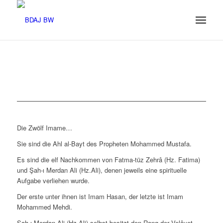
Die Zwölf Imame…
Sie sind die Ahl al-Bayt des Propheten Mohammed Mustafa.
Es sind die elf Nachkommen von Fatma-tüz Zehrâ (Hz. Fatima)
und Şah-ı Merdan Ali (Hz.Ali), denen jeweils eine spirituelle
Aufgabe verliehen wurde.
Der erste unter ihnen ist Imam Hasan, der letzte ist Imam
Mohammed Mehdi.
Şah-ı Merdan Ali (Hz.Ali) selbst besitzt den Rang der Velâyet,