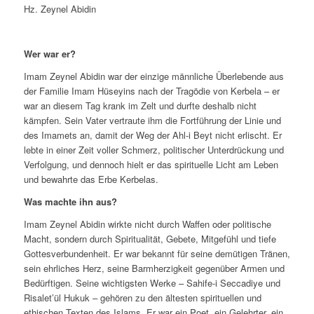
Hz. Zeynel Abidin
Wer war er?
Imam Zeynel Abidin war der einzige männliche Überlebende aus
der Familie Imam Hüseyins nach der Tragödie von Kerbela – er
war an diesem Tag krank im Zelt und durfte deshalb nicht
kämpfen. Sein Vater vertraute ihm die Fortführung der Linie und
des Imamets an, damit der Weg der Ahl-i Beyt nicht erlischt. Er
lebte in einer Zeit voller Schmerz, politischer Unterdrückung und
Verfolgung, und dennoch hielt er das spirituelle Licht am Leben
und bewahrte das Erbe Kerbelas.
Was machte ihn aus?
Imam Zeynel Abidin wirkte nicht durch Waffen oder politische
Macht, sondern durch Spiritualität, Gebete, Mitgefühl und tiefe
Gottesverbundenheit. Er war bekannt für seine demütigen Tränen,
sein ehrliches Herz, seine Barmherzigkeit gegenüber Armen und
Bedürftigen. Seine wichtigsten Werke –
Sahife-i Seccadiye
und
Risalet’ül Hukuk
– gehören zu den ältesten spirituellen und
ethischen Texten des Islams. Er war ein Poet, ein Gelehrter, ein