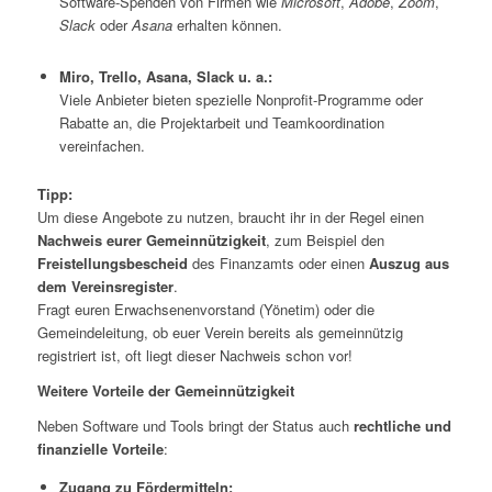
Software-Spenden von Firmen wie
Microsoft
,
Adobe
,
Zoom
,
Slack
oder
Asana
erhalten können.
Miro, Trello, Asana, Slack u. a.:
Viele Anbieter bieten spezielle Nonprofit-Programme oder
Rabatte an, die Projektarbeit und Teamkoordination
vereinfachen.
Tipp:
Um diese Angebote zu nutzen, braucht ihr in der Regel einen
Nachweis eurer Gemeinnützigkeit
, zum Beispiel den
Freistellungsbescheid
des Finanzamts oder einen
Auszug aus
dem Vereinsregister
.
Fragt euren Erwachsenenvorstand (Yönetim) oder die
Gemeindeleitung, ob euer Verein bereits als gemeinnützig
registriert ist, oft liegt dieser Nachweis schon vor!
Weitere Vorteile der Gemeinnützigkeit
Neben Software und Tools bringt der Status auch
rechtliche und
finanzielle Vorteile
:
Zugang zu Fördermitteln: